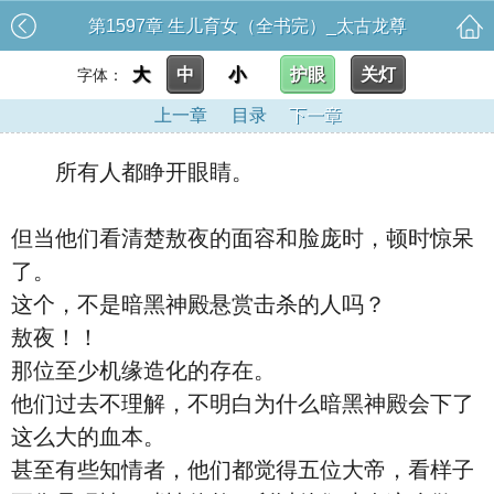
第1597章 生儿育女（全书完）_太古龙尊
大
中
小
护眼
关灯
字体：
上一章
目录
下一章
所有人都睁开眼睛。
但当他们看清楚敖夜的面容和脸庞时，顿时惊呆
了。
这个，不是暗黑神殿悬赏击杀的人吗？
敖夜！！
那位至少机缘造化的存在。
他们过去不理解，不明白为什么暗黑神殿会下了
这么大的血本。
甚至有些知情者，他们都觉得五位大帝，看样子