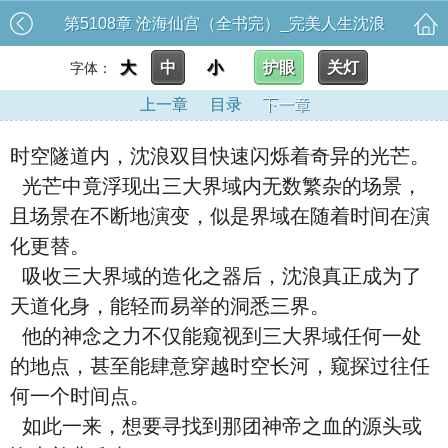
第5108章 沧海仙宫（全书完）_完美人生沈浪
大
中
小
护眼
关灯
字体：
上一章
目录
下一章
时空隧道内，沈浪双目快速闪烁着奇异的光芒。
光芒中竟浮现出三大界域内无数繁杂的场景，
且场景在不断地演变，似是界域在随着时间在演
化更替。
吸收三大界域的造化之器后，沈浪真正成为了
天道化身，能轻而易举的洞悉三界。
他的神念之力不仅能窥视到三大界域任何一处
的地点，甚至能肆意穿越时空长河，窥探过往任
何一个时间点。
如此一来，想要寻找到那团神帝之血的源头或