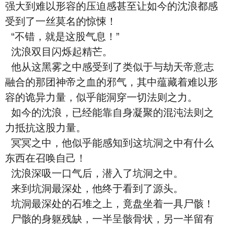
强大到难以形容的压迫感甚至让如今的沈浪都感
受到了一丝莫名的惊悚！
“不错，就是这股气息！”
沈浪双目闪烁起精芒。
他从这黑雾之中感受到了类似于与劫天帝意志
融合的那团神帝之血的邪气，其中蕴藏着难以形
容的诡异力量，似乎能洞穿一切法则之力。
如今的沈浪，已经能靠自身凝聚的混沌法则之
力抵抗这股力量。
冥冥之中，他似乎能感知到这坑洞之中有什么
东西在召唤自己！
沈浪深吸一口气后，潜入了坑洞之中。
来到坑洞最深处，他终于看到了源头。
坑洞最深处的石堆之上，竟盘坐着一具尸骸！
尸骸的身躯残缺，一半呈骸骨状，另一半留有